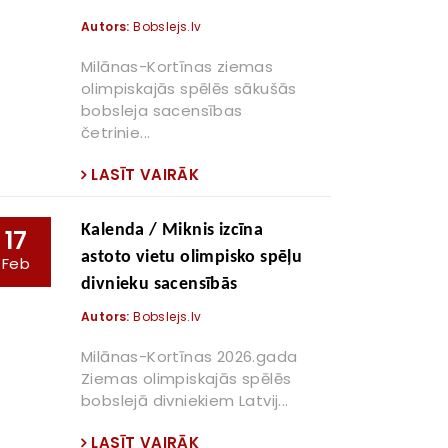
Autors:
Bobslejs.lv
Milānas-Kortīnas ziemas
olimpiskajās spēlēs sākušās
bobsleja sacensības
četrinie...
LASĪT VAIRĀK
Kalenda / Miknis izcīna
17
astoto vietu olimpisko spēļu
Feb
divnieku sacensībās
Autors:
Bobslejs.lv
Milānas-Kortīnas 2026.gada
Ziemas olimpiskajās spēlēs
bobslejā divniekiem Latvij...
LASĪT VAIRĀK