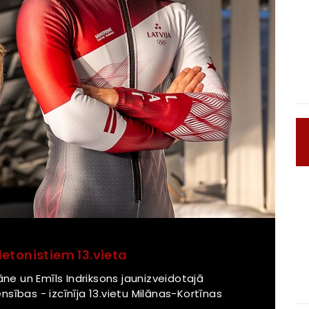
etonistiem 13.vieta
āne un Emīls Indriksons jaunizveidotajā
sības - izcīnīja 13.vietu Milānas-Kortīnas