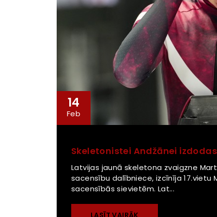
14
Feb
Skeletonistei Andžānei izdodas i
Latvijas jaunā skeletona zvaigzne Marta 
sacensību dalībniece, izcīnīja 17.vietu
sacensībās sievietēm. Lat...
LASĪT VAIRĀK