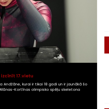
zcīnīt 17.vietu
Andžāne, kurai ir tikai 18 gadi un ir jaunākā šo
 Milānas-Kortīnas olimpisko spēļu skeletona