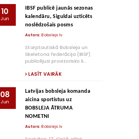
IBSF publicē jaunās sezonas
10
kalendāru, Siguldai uzticēts
Jun
noslēdzošais posms
Autors:
Bobslejs.lv
Starptautiskā Bobsleja un
Skeletona federācija (IBSF)
publicējusi provizorisko k...
LASĪT VAIRĀK
Latvijas bobsleja komanda
08
aicina sportistus uz
Jun
BOBSLEJA ĀTRUMA
NOMETNI
Autors:
Bobslejs.lv
Sestdien, 13. jūnijā, plkst.