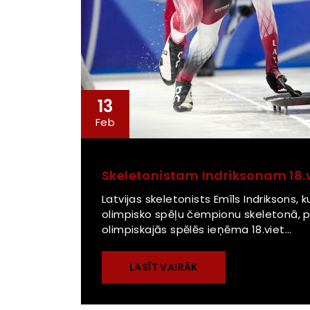
13
Feb
Skeletonistam Indriksonam 18.v
Latvijas skeletonists Emīls Indriksons
olimpisko spēļu čempionu skeletonā, 
olimpiskajās spēlēs ieņēma 18.viet...
LASĪT VAIRĀK