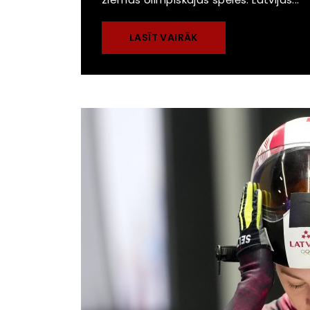
LASĪT VAIRĀK