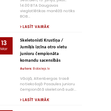
14.00 BTA Daugavas
vieglatlētikas manēžā notiks
BOB...
LASĪT VAIRĀK
Skeletonisti Krustiņa /
13
Jumiķis izcīna otro vietu
Mar
junioru čempionāta
komandu sacensībās
Autors:
Bobslejs.lv
Vācijā, Altenbergas trasē
notiekošajā Pasaules junioru
čempionātā skeletonā sudr...
LASĪT VAIRĀK