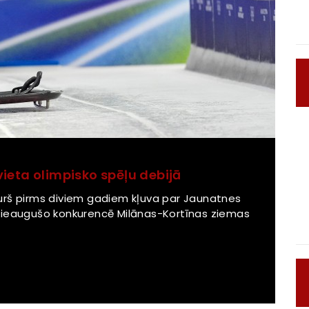
ieta olimpisko spēļu debijā
, kurš pirms diviem gadiem kļuva par Jaunatnes
pieaugušo konkurencē Milānas-Kortīnas ziemas