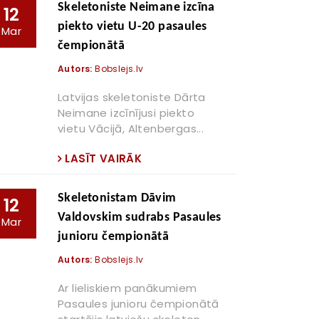
Skeletoniste Neimane izcīna
12
piekto vietu U-20 pasaules
Mar
čempionātā
Autors:
Bobslejs.lv
Latvijas skeletoniste Dārta
Neimane izcīnījusi piekto
vietu Vācijā, Altenbergas...
LASĪT VAIRĀK
Skeletonistam Dāvim
12
Valdovskim sudrabs Pasaules
Mar
junioru čempionātā
Autors:
Bobslejs.lv
Ar lieliskiem panākumiem
Pasaules junioru čempionātā