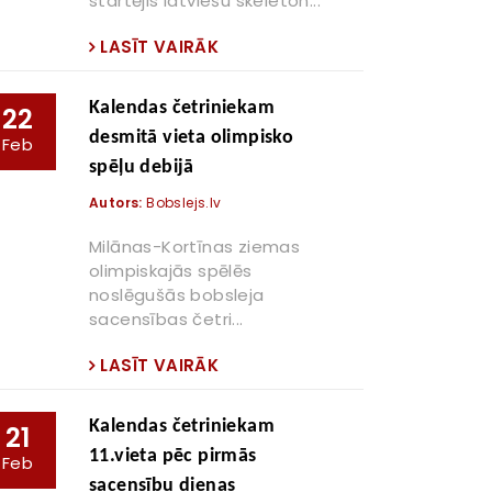
startējis latviešu skeleton...
LASĪT VAIRĀK
Kalendas četriniekam
22
desmitā vieta olimpisko
Feb
spēļu debijā
Autors:
Bobslejs.lv
Milānas-Kortīnas ziemas
olimpiskajās spēlēs
noslēgušās bobsleja
sacensības četri...
LASĪT VAIRĀK
Kalendas četriniekam
21
11.vieta pēc pirmās
Feb
sacensību dienas