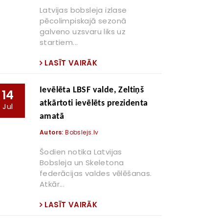
Latvijas bobsleja izlase
pēcolimpiskajā sezonā
galveno uzsvaru liks uz
startiem...
LASĪT VAIRĀK
Ievēlēta LBSF valde, Zeltiņš
14
atkārtoti ievēlēts prezidenta
Jul
amatā
Autors:
Bobslejs.lv
Šodien notika Latvijas
Bobsleja un Skeletona
federācijas valdes vēlēšanas.
Atkār...
LASĪT VAIRĀK