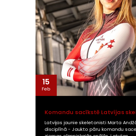
15
Feb
Komandu sacīkstē Latvijas skel
Latvijas jaunie skeletonisti Marta Andž
disciplīnā - Jaukto pāru komandu sacen
ziemas olimpiskajās spēlēs. Latvijas...