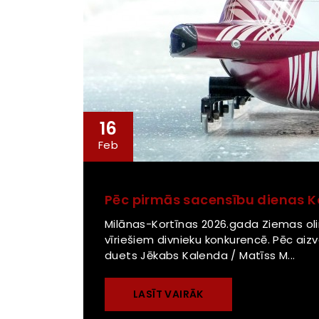
16
Feb
Pēc pirmās sacensību dienas K
Milānas-Kortīnas 2026.gada Ziemas ol
vīriešiem divnieku konkurencē. Pēc aiz
duets Jēkabs Kalenda / Matīss M...
LASĪT VAIRĀK