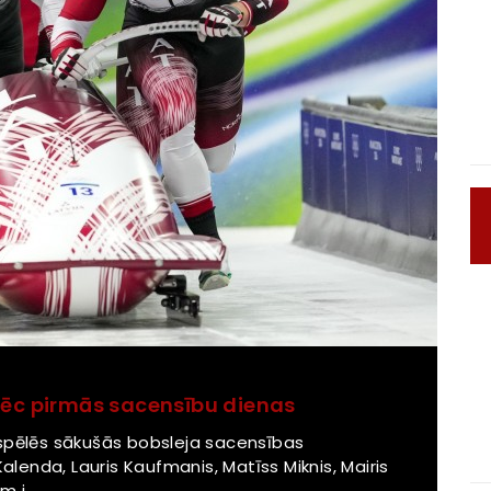
pēc pirmās sacensību dienas
 spēlēs sākušās bobsleja sacensības
Kalenda, Lauris Kaufmanis, Matīss Miknis, Mairis
 i...