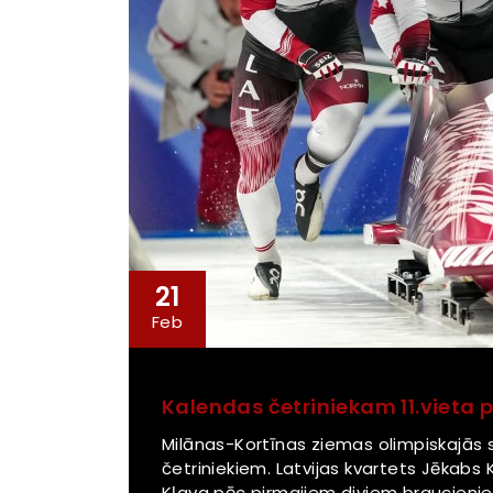
21
Feb
Kalendas četriniekam 11.vieta 
Milānas-Kortīnas ziemas olimpiskajās
četriniekiem. Latvijas kvartets Jēkabs 
Kļava pēc pirmajiem diviem braucieniem