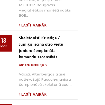
14.00 BTA Daugavas
vieglatlētikas manēžā notiks
BOB...
LASĪT VAIRĀK
Skeletonisti Krustiņa /
13
Jumiķis izcīna otro vietu
Mar
junioru čempionāta
komandu sacensībās
Autors:
Bobslejs.lv
Vācijā, Altenbergas trasē
notiekošajā Pasaules junioru
čempionātā skeletonā sudr...
LASĪT VAIRĀK