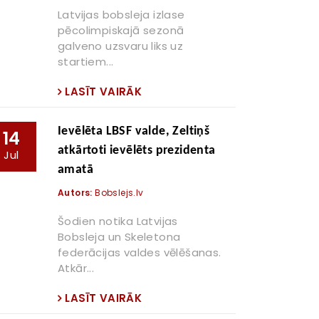
Latvijas bobsleja izlase
pēcolimpiskajā sezonā
galveno uzsvaru liks uz
startiem...
LASĪT VAIRĀK
Ievēlēta LBSF valde, Zeltiņš
14
atkārtoti ievēlēts prezidenta
Jul
amatā
Autors:
Bobslejs.lv
Šodien notika Latvijas
Bobsleja un Skeletona
federācijas valdes vēlēšanas.
Atkār...
LASĪT VAIRĀK