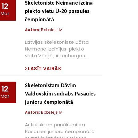
Skeletoniste Neimane izcīna
12
piekto vietu U-20 pasaules
Mar
čempionātā
Autors:
Bobslejs.lv
Latvijas skeletoniste Dārta
Neimane izcīnījusi piekto
vietu Vācijā, Altenbergas...
LASĪT VAIRĀK
Skeletonistam Dāvim
12
Valdovskim sudrabs Pasaules
Mar
junioru čempionātā
Autors:
Bobslejs.lv
Ar lieliskiem panākumiem
Pasaules junioru čempionātā