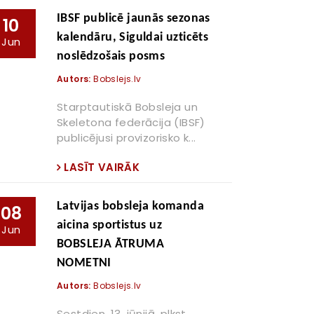
IBSF publicē jaunās sezonas
10
kalendāru, Siguldai uzticēts
Jun
noslēdzošais posms
Autors:
Bobslejs.lv
Starptautiskā Bobsleja un
Skeletona federācija (IBSF)
publicējusi provizorisko k...
LASĪT VAIRĀK
Latvijas bobsleja komanda
08
aicina sportistus uz
Jun
BOBSLEJA ĀTRUMA
NOMETNI
Autors:
Bobslejs.lv
Sestdien, 13. jūnijā, plkst.