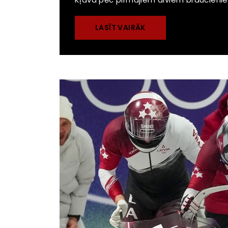
LASĪT VAIRĀK