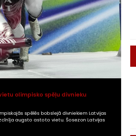
vietu olimpisko spēļu divnieku
mpiskajās spēlēs bobslejā divniekiem Latvijas
zcīnīja augsto astoto vietu. Šosezon Latvijas