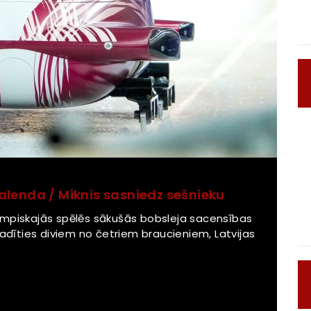
alenda / Miknis sasniedz sešnieku
impiskajās spēlēs sākušās bobsleja sacensības
vadīties diviem no četriem braucieniem, Latvijas