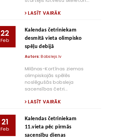
startējis latviešu skeleton...
LASĪT VAIRĀK
Kalendas četriniekam
22
desmitā vieta olimpisko
Feb
spēļu debijā
Autors:
Bobslejs.lv
Milānas-Kortīnas ziemas
olimpiskajās spēlēs
noslēgušās bobsleja
sacensības četri...
LASĪT VAIRĀK
Kalendas četriniekam
21
11.vieta pēc pirmās
Feb
sacensību dienas