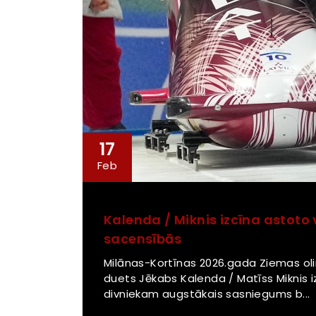
17
Feb
Kalenda / Miknis izcīna astoto 
sacensībās
Milānas-Kortīnas 2026.gada Ziemas oli
duets Jēkabs Kalenda / Matīss Miknis i
divniekam augstākais sasniegums b...