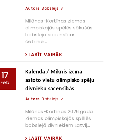
Autors:
Bobslejs.lv
Milānas-Kortīnas ziemas
olimpiskajās spēlēs sākušās
bobsleja sacensības
četrinie...
LASĪT VAIRĀK
Kalenda / Miknis izcīna
17
astoto vietu olimpisko spēļu
Feb
divnieku sacensībās
Autors:
Bobslejs.lv
Milānas-Kortīnas 2026.gada
Ziemas olimpiskajās spēlēs
bobslejā divniekiem Latvij...
LASĪT VAIRĀK