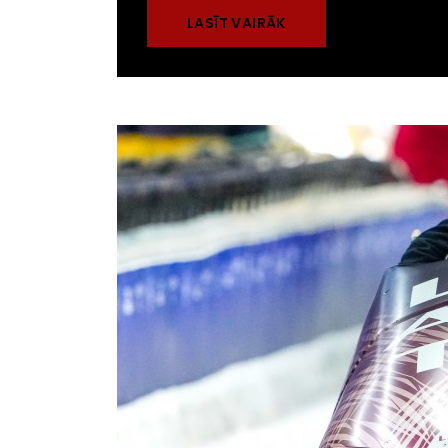
LASĪT VAIRĀK