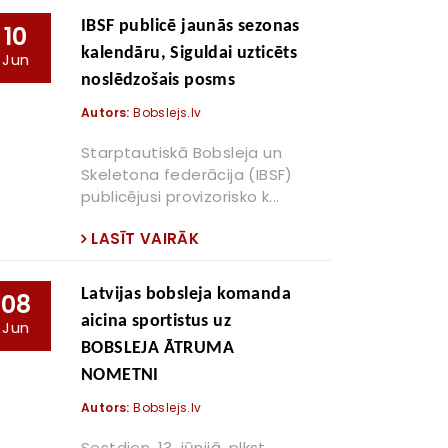
IBSF publicē jaunās sezonas
10
kalendāru, Siguldai uzticēts
Jun
noslēdzošais posms
Autors:
Bobslejs.lv
Starptautiskā Bobsleja un
Skeletona federācija (IBSF)
publicējusi provizorisko k...
LASĪT VAIRĀK
Latvijas bobsleja komanda
08
aicina sportistus uz
Jun
BOBSLEJA ĀTRUMA
NOMETNI
Autors:
Bobslejs.lv
Sestdien, 13. jūnijā, plkst.