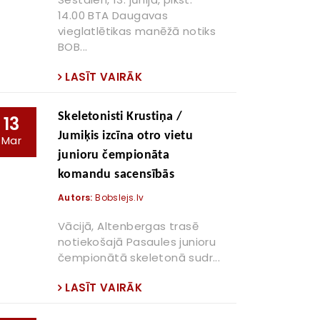
14.00 BTA Daugavas
vieglatlētikas manēžā notiks
BOB...
LASĪT VAIRĀK
Skeletonisti Krustiņa /
13
Jumiķis izcīna otro vietu
Mar
junioru čempionāta
komandu sacensībās
Autors:
Bobslejs.lv
Vācijā, Altenbergas trasē
notiekošajā Pasaules junioru
čempionātā skeletonā sudr...
LASĪT VAIRĀK