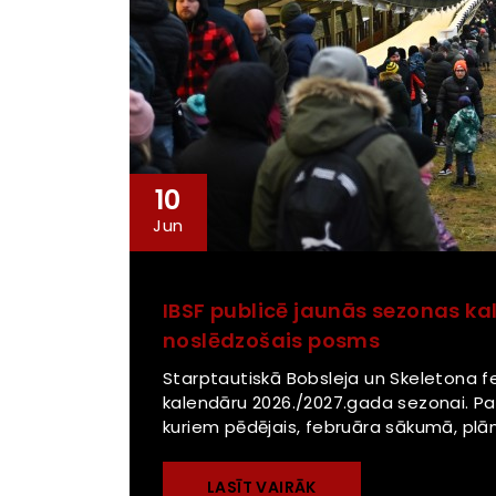
10
Jun
IBSF publicē jaunās sezonas kal
noslēdzošais posms
Starptautiskā Bobsleja un Skeletona fed
kalendāru 2026./2027.gada sezonai. Pa
kuriem pēdējais, februāra sākumā, plān
LASĪT VAIRĀK