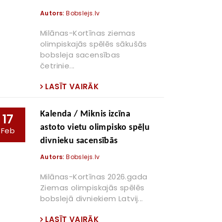
Autors:
Bobslejs.lv
Milānas-Kortīnas ziemas
olimpiskajās spēlēs sākušās
bobsleja sacensības
četrinie...
LASĪT VAIRĀK
Kalenda / Miknis izcīna
17
astoto vietu olimpisko spēļu
Feb
divnieku sacensībās
Autors:
Bobslejs.lv
Milānas-Kortīnas 2026.gada
Ziemas olimpiskajās spēlēs
bobslejā divniekiem Latvij...
LASĪT VAIRĀK