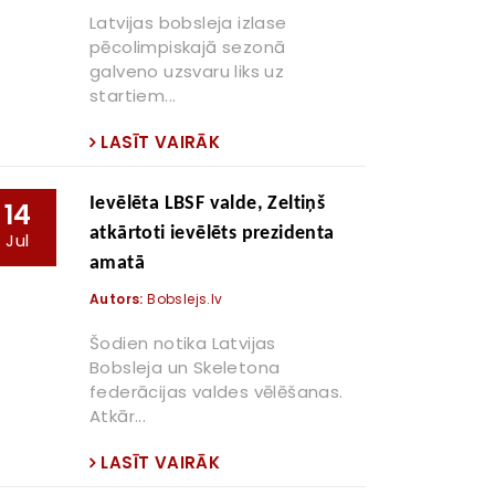
Latvijas bobsleja izlase
pēcolimpiskajā sezonā
galveno uzsvaru liks uz
startiem...
LASĪT VAIRĀK
Ievēlēta LBSF valde, Zeltiņš
14
atkārtoti ievēlēts prezidenta
Jul
amatā
Autors:
Bobslejs.lv
Šodien notika Latvijas
Bobsleja un Skeletona
federācijas valdes vēlēšanas.
Atkār...
LASĪT VAIRĀK