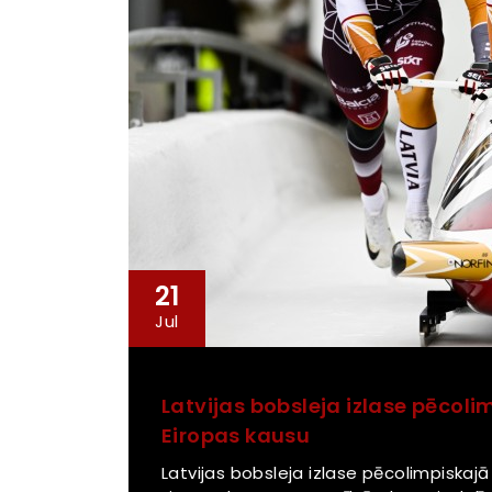
21
Jul
Latvijas bobsleja izlase pēcol
Eiropas kausu
Latvijas bobsleja izlase pēcolimpiskaj