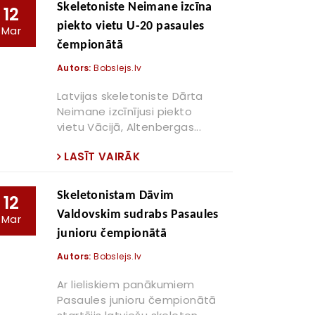
Skeletoniste Neimane izcīna
12
piekto vietu U-20 pasaules
Mar
čempionātā
Autors:
Bobslejs.lv
Latvijas skeletoniste Dārta
Neimane izcīnījusi piekto
vietu Vācijā, Altenbergas...
LASĪT VAIRĀK
Skeletonistam Dāvim
12
Valdovskim sudrabs Pasaules
Mar
junioru čempionātā
Autors:
Bobslejs.lv
Ar lieliskiem panākumiem
Pasaules junioru čempionātā