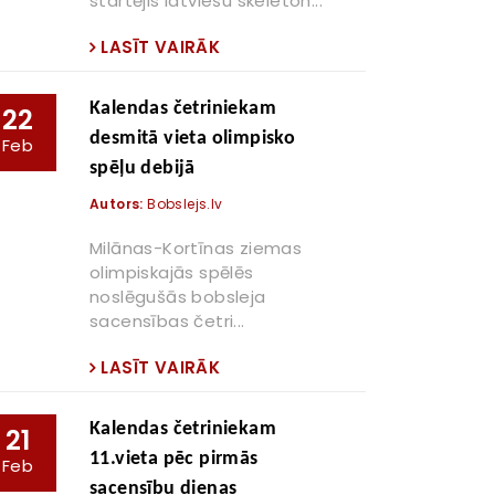
startējis latviešu skeleton...
LASĪT VAIRĀK
Kalendas četriniekam
22
desmitā vieta olimpisko
Feb
spēļu debijā
Autors:
Bobslejs.lv
Milānas-Kortīnas ziemas
olimpiskajās spēlēs
noslēgušās bobsleja
sacensības četri...
LASĪT VAIRĀK
Kalendas četriniekam
21
11.vieta pēc pirmās
Feb
sacensību dienas