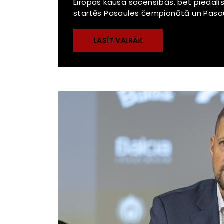
Eiropas kausa sacensībās, bet piedalī
startēs Pasaules čempionātā un Pasaul
LASĪT VAIRĀK