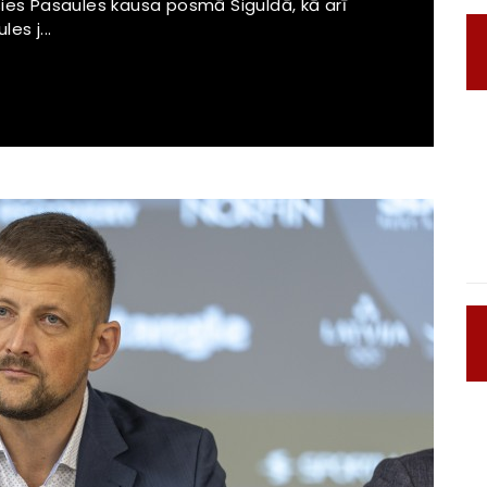
sies Pasaules kausa posmā Siguldā, kā arī
es j...