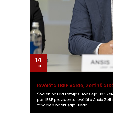
14
Jul
Ievēlēta LBSF valde, Zeltiņš at
Šodien notika Latvijas Bobsleja un Ske
par LBSF prezidentu ievēlēts Ansis Zelt
**Šodien notikušajā Biedr...