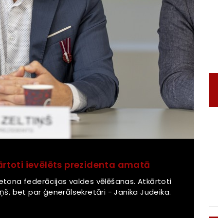
kārtoti ievēlēts prezidenta amatā
letona federācijas valdes vēlēšanas. Atkārtoti
iņš, bet par ģenerālsekretāri - Janika Judeika.