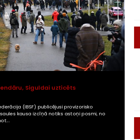
endāru, Siguldai uzticēts
erācija (IBSF) publicējusi provizorisko
saules kausa izcīņā notiks astoņi posmi, no
ot...