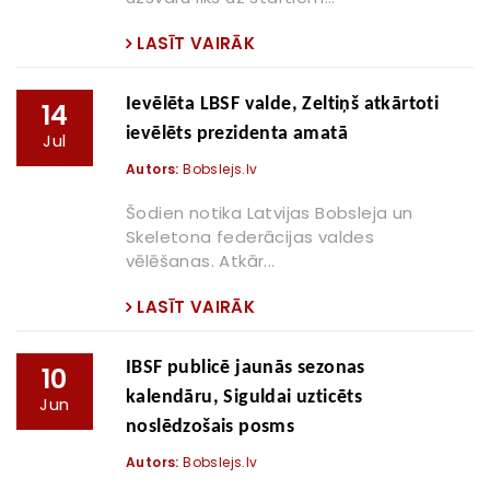
LASĪT VAIRĀK
Ievēlēta LBSF valde, Zeltiņš atkārtoti
14
ievēlēts prezidenta amatā
Jul
Autors:
Bobslejs.lv
Šodien notika Latvijas Bobsleja un
Skeletona federācijas valdes
vēlēšanas. Atkār...
LASĪT VAIRĀK
IBSF publicē jaunās sezonas
10
kalendāru, Siguldai uzticēts
Jun
noslēdzošais posms
Autors:
Bobslejs.lv