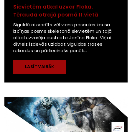
Sievietēm atkal uzvar Floka,
Tērauda otrajā posmā 11.vietā
Siguldā aizvadīts vēl viens pasaules kausa
izcīņas posms skeletonā sievietēm un tajā
atkal uzvarēja austriete Janīna Floka. Viņai
divreiz izdevās uzlabot Siguldas trases
rekordus un pārliecinošs panāk...
LASĪT VAIRĀK