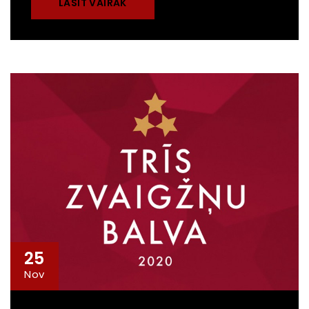
LASĪT VAIRĀK
25
Nov