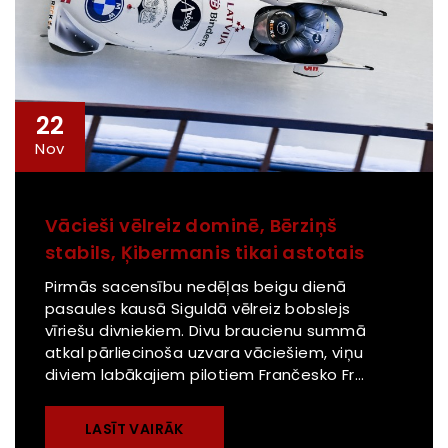
22
Nov
Vācieši vēlreiz dominē, Bērziņš
stabils, Ķibermanis tikai astotais
Pirmās sacensību nedēļas beigu dienā
pasaules kausā Siguldā vēlreiz bobslejs
vīriešu divniekiem. Divu braucienu summā
atkal pārliecinoša uzvara vāciešiem, viņu
diviem labākajiem pilotiem Frančesko Fr...
LASĪT VAIRĀK