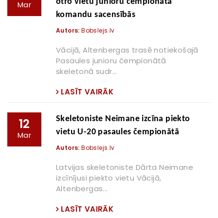
otro vietu junioru čempionāta
Mar
komandu sacensībās
Autors:
Bobslejs.lv
Vācijā, Altenbergas trasē notiekošajā
Pasaules junioru čempionātā
skeletonā sudr...
LASĪT VAIRĀK
Skeletoniste Neimane izcīna piekto
12
vietu U-20 pasaules čempionātā
Mar
Autors:
Bobslejs.lv
Latvijas skeletoniste Dārta Neimane
izcīnījusi piekto vietu Vācijā,
Altenbergas...
LASĪT VAIRĀK