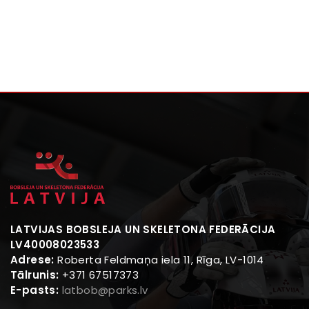
LATVIJAS BOBSLEJA UN SKELETONA FEDERĀCIJA
LV40008023533
Adrese:
Roberta Feldmaņa iela 11, Rīga, LV-1014
Tālrunis:
+371 67517373
E-pasts:
latbob@parks.lv