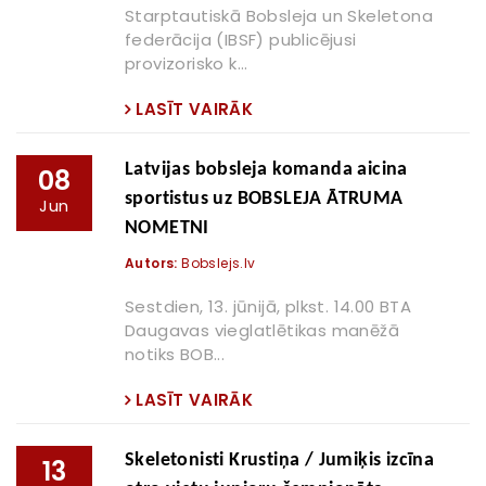
Starptautiskā Bobsleja un Skeletona
federācija (IBSF) publicējusi
provizorisko k...
LASĪT VAIRĀK
Latvijas bobsleja komanda aicina
08
sportistus uz BOBSLEJA ĀTRUMA
Jun
NOMETNI
Autors:
Bobslejs.lv
Sestdien, 13. jūnijā, plkst. 14.00 BTA
Daugavas vieglatlētikas manēžā
notiks BOB...
LASĪT VAIRĀK
Skeletonisti Krustiņa / Jumiķis izcīna
13