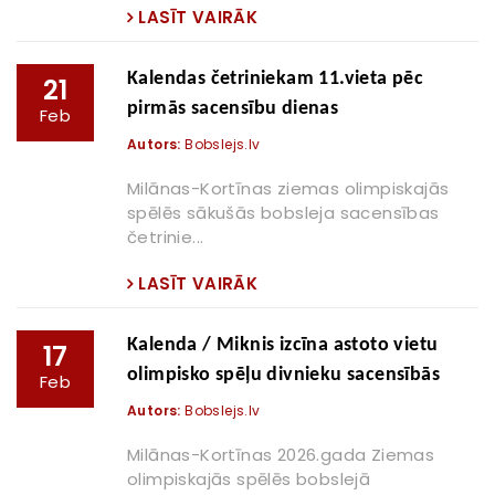
LASĪT VAIRĀK
Kalendas četriniekam 11.vieta pēc
21
pirmās sacensību dienas
Feb
Autors:
Bobslejs.lv
Milānas-Kortīnas ziemas olimpiskajās
spēlēs sākušās bobsleja sacensības
četrinie...
LASĪT VAIRĀK
Kalenda / Miknis izcīna astoto vietu
17
olimpisko spēļu divnieku sacensībās
Feb
Autors:
Bobslejs.lv
Milānas-Kortīnas 2026.gada Ziemas
olimpiskajās spēlēs bobslejā