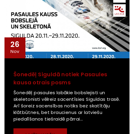
26
Nov
Šonedēļ Siguldā notiek Pasaules
kausa otrais posms
Šonedēļ pasaules labākie bobslejisti un
skeletonisti vēlreiz sacentīsies Siguldas trasē.
Arī šoreiz sacensības notiks bez skatītāju
klātbūtnes, bet braucienus ar latviešu
piedalīšanos tiešraidē pārrai...