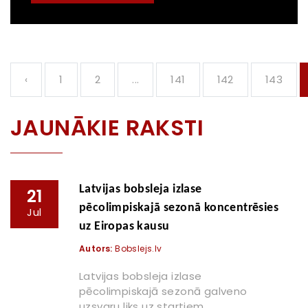
‹
1
2
...
141
142
143
JAUNĀKIE RAKSTI
Latvijas bobsleja izlase
21
pēcolimpiskajā sezonā koncentrēsies
Jul
uz Eiropas kausu
Autors:
Bobslejs.lv
Latvijas bobsleja izlase
pēcolimpiskajā sezonā galveno
uzsvaru liks uz startiem...