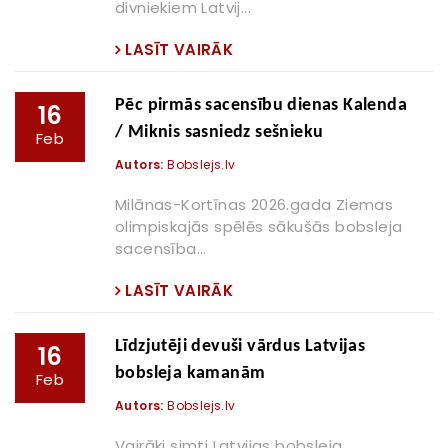
divniekiem Latvij...
LASĪT VAIRĀK
Pēc pirmās sacensību dienas Kalenda
16
/ Miknis sasniedz sešnieku
Feb
Autors:
Bobslejs.lv
Milānas-Kortīnas 2026.gada Ziemas
olimpiskajās spēlēs sākušās bobsleja
sacensība...
LASĪT VAIRĀK
Līdzjutēji devuši vārdus Latvijas
16
bobsleja kamanām
Feb
Autors:
Bobslejs.lv
Vairāki simti Latvijas bobsleja