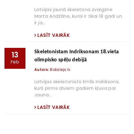
Latvijas jaunā skeletona zvaigzne
Marta Andžāne, kurai ir tikai 18 gadi un
ir ja...
LASĪT VAIRĀK
Skeletonistam Indriksonam 18.vieta
13
olimpisko spēļu debijā
Feb
Autors:
Bobslejs.lv
Latvijas skeletonists Emīls Indriksons,
kurš pirms diviem gadiem kļuva par
Jauna...
LASĪT VAIRĀK