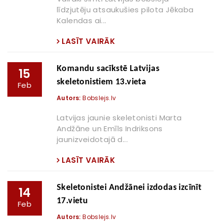
līdzjutēju atsaukušies pilota Jēkaba
Kalendas ai...
LASĪT VAIRĀK
Komandu sacīkstē Latvijas
15
skeletonistiem 13.vieta
Feb
Autors:
Bobslejs.lv
Latvijas jaunie skeletonisti Marta
Andžāne un Emīls Indriksons
jaunizveidotajā d...
LASĪT VAIRĀK
Skeletonistei Andžānei izdodas izcīnīt
14
17.vietu
Feb
Autors:
Bobslejs.lv