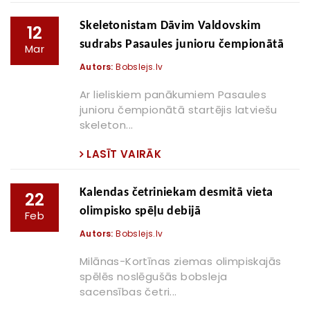
Skeletonistam Dāvim Valdovskim
12
sudrabs Pasaules junioru čempionātā
Mar
Autors:
Bobslejs.lv
Ar lieliskiem panākumiem Pasaules
junioru čempionātā startējis latviešu
skeleton...
LASĪT VAIRĀK
Kalendas četriniekam desmitā vieta
22
olimpisko spēļu debijā
Feb
Autors:
Bobslejs.lv
Milānas-Kortīnas ziemas olimpiskajās
spēlēs noslēgušās bobsleja
sacensības četri...