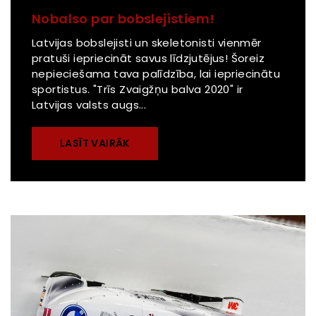
Nobalso par bobslejistiem!
Latvijas bobslejisti un skeletonisti vienmēr
pratuši iepriecināt savus līdzjutējus! Šoreiz
nepieciešama tava palīdzība, lai iepriecinātu
sportistus. "Trīs Zvaigžņu balva 2020" ir
Latvijas valsts augs...
LASĪT VAIRĀK