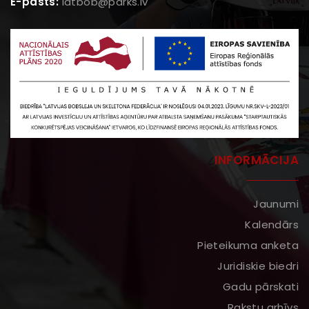
E-pasts:
latbob@parks.lv
INFORMĀCIJA
Jaunumi
Kalendārs
Pieteikuma anketa
Juridiskie biedri
Gadu pārskati
Rakstu arhīvs