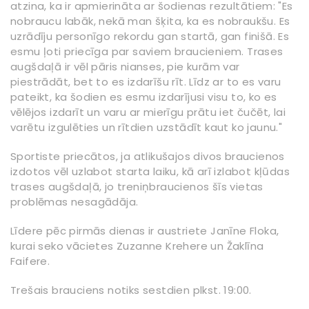
atzina, ka ir apmierināta ar šodienas rezultātiem: "Es
nobraucu labāk, nekā man šķita, ka es nobraukšu. Es
uzrādīju personīgo rekordu gan startā, gan finišā. Es
esmu ļoti priecīga par saviem braucieniem. Trases
augšdaļā ir vēl pāris nianses, pie kurām var
piestrādāt, bet to es izdarīšu rīt. Līdz ar to es varu
pateikt, ka šodien es esmu izdarījusi visu to, ko es
vēlējos izdarīt un varu ar mierīgu prātu iet čučēt, lai
varētu izgulēties un rītdien uzstādīt kaut ko jaunu."
Sportiste priecātos, ja atlikušajos divos braucienos
izdotos vēl uzlabot starta laiku, kā arī izlabot kļūdas
trases augšdaļā, jo treniņbraucienos šīs vietas
problēmas nesagādāja.
Līdere pēc pirmās dienas ir austriete Janīne Floka,
kurai seko vācietes Zuzanne Krehere un Žaklīna
Faifere.
Trešais brauciens notiks sestdien plkst. 19:00.