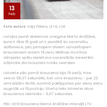
13
Feb
Foto autors:
Edijs Pālens, LETA, LOK
Latvijas jaunā skeletona zvaigzne Marta Andžāne,
kurai ir tikai 18 gadi un ir jaunākā šo sacensību
dalībniece, pēc pirmajiem diviem aizvadītajiem
braucieniem ieņem 18.vietu Milānas-Kortīnas
olimpisko spēļu skeletona sacensībās sievietēm.
Izšķirošie divi braucieni notiks sestdien.
Latviete pēc pirmā brauciena bija 19.vietā, trasi
veicot 58,37 sekundēs, bet otro braucienu - par 22
simtdaļām ātrāk, summā pakāpjoties par vienu vietu
augstāk uz 18.pozīciju. Starta laiks latvietei abos
braucienos identisks - 5,07 sekundes.
Pēc otrā brauciena Marta Andžāne intervijā LTV