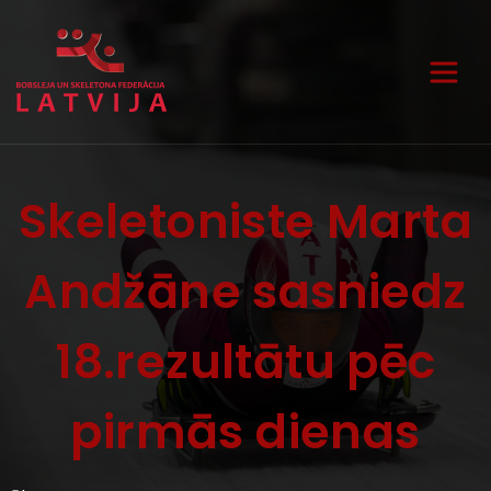
Skeletoniste Marta
Andžāne sasniedz
18.rezultātu pēc
pirmās dienas