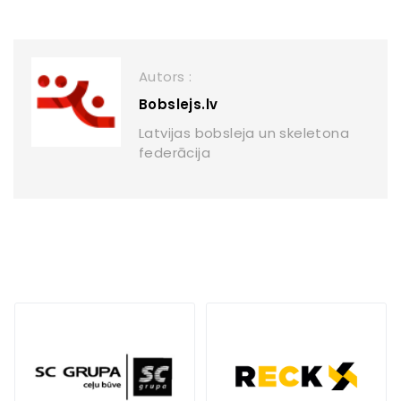
Autors :
Bobslejs.lv
Latvijas bobsleja un skeletona
federācija