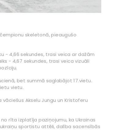
ļu čempionu skeletonā, pieaugušo
iku - 4,66 sekundes, trasi veica ar dažām
iks - 4,67 sekundes, trasi veica vizuāli
ozīciju.
raucienā, bet summā saglabājot 17.vietu.
etu vietu.
a vāciešus Akselu Jungu un Kristoferu
no rīta izplatīja paziņojumu, ka Ukrainas
ukraiņu sportistu attēli, dalība sacensībās