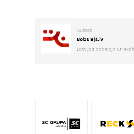
Autors :
Bobslejs.lv
Latvijas bobsleja un ske