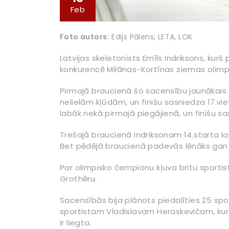
Feb
Foto autors:
Edijs Pālens, LETA, LOK
Latvijas skeletonists Emīls Indriksons, k
konkurencē Milānas-Kortīnas ziemas olimpi
Pirmajā braucienā šo sacensību jaunākais d
nelielām kļūdām, un finišu sasniedza 17.viet
labāk nekā pirmajā piegājienā, un finišu sa
Trešajā braucienā Indriksonam 14.starta la
Bet pēdējā braucienā padevās lēnāks gan s
Par olimpisko čempionu kļuva britu sporti
Grothēru.
Sacensībās bija plānots piedalīties 25 spo
sportistam Vladislavam Heraskevičam, kurš p
ir liegta.