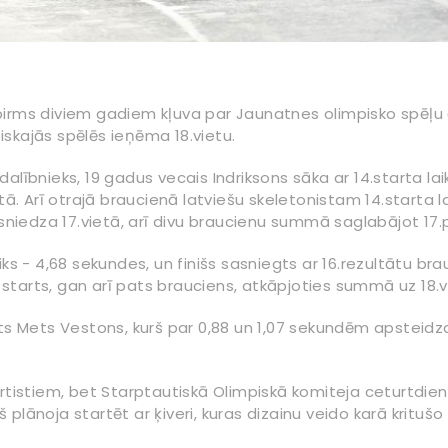
urš pirms diviem gadiem kļuva par Jaunatnes olimpisko spē
skajās spēlēs ieņēma 18.vietu.
alībnieks, 19 gadus vecais Indriksons sāka ar 14.starta la
ā. Arī otrajā braucienā latviešu skeletonistam 14.starta la
sniedza 17.vietā, arī divu braucienu summā saglabājot 17.p
iks - 4,68 sekundes, un finišs sasniegts ar 16.rezultātu b
tarts, gan arī pats brauciens, atkāpjoties summā uz 18.vi
sts Mets Vestons, kurš par 0,88 un 1,07 sekundēm apsteidz
rtistiem, bet Starptautiskā Olimpiskā komiteja ceturtdien 
lānoja startēt ar ķiveri, kuras dizainu veido karā kritušo 