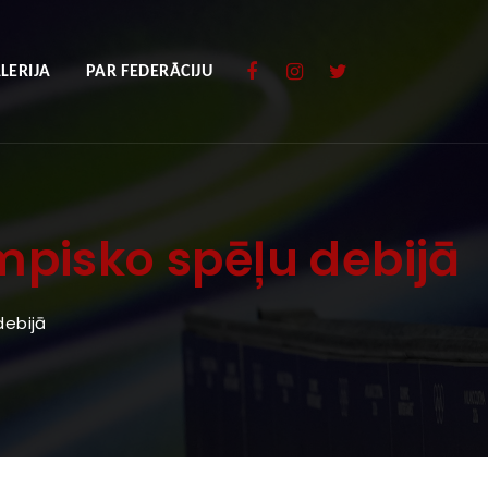
LERIJA
PAR FEDERĀCIJU
mpisko spēļu debijā
debijā