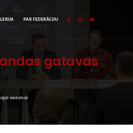
LERIJA
PAR FEDERĀCIJU
omandas gatavas
i
ajai sezonai