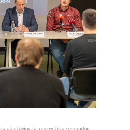
diju pārstāvjus, lai prezentētu komandas