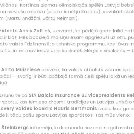
ilānas–Kortīnas ziemas olimpiskajās spēlēs Latvija bobslej
nu sieviešu ekipāžu (pilote Amēlija Kotāne), savukārt ske
m (Martu Andžāni, Dārtu Neimani).
zidents Ansis Zeltiņš
, uzsverot, ka pēdējā gada laikā no
 ir klāt. Mēs bobslejā maisiņu esam apgriezuši uz otru pu
tenoto valsts līdzfinansēto tehnisko programmu, kas ļāvus
sporta līmenī nav iespējams konkurēt. Mērķis ir vienkāršs — b
 Anita Muižniece
uzsvēra, ka valsts atbalsts ziemas sporta
mpiādi — svarīgi ir būt labākajā formā tieši spēļu laikā un i
iņā.
uzrunu teica
SIA Balcia Insurance SE viceprezidents Re
sportu, kas iemieso drosmi, tradīcijas un Latvijas unikālo
covery valdes loceklis Nauris Bertmanis
izcēla kopīgo 
eši tādu pašu sparu Latvijas sportistos. Tas mūs vieno.”
o Šteinbergs
informēja, ka komanda sezonai sagatavota rū