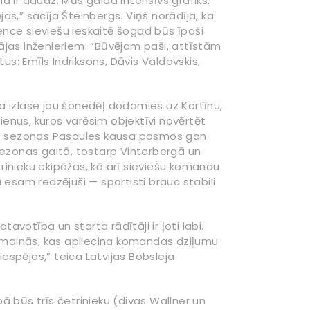
ma ir daudz. Mūs gaida intensīvs grafiks:
jas,” sacīja Šteinbergs. Viņš norādīja, ka
rence sieviešu ieskaitē šogad būs īpaši
pājas inženieriem: “Būvējam paši, attīstām
: Emīls Indriksons, Dāvis Valdovskis,
ona izlase jau šonedēļ dodamies uz Kortīnu,
enus, kuros varēsim objektīvi novērtēt
 šīs sezonas Pasaules kausa posmos gan
sezonas gaitā, tostarp Vinterbergā un
trinieku ekipāžas, kā arī sieviešu komandu
sam redzējuši — sportisti brauc stabili
avotība un starta rādītāji ir ļoti labi.
emainās, kas apliecina komandas dziļumu
espējas,” teica Latvijas Bobsleja
ā būs trīs četrinieku (divas Wallner un