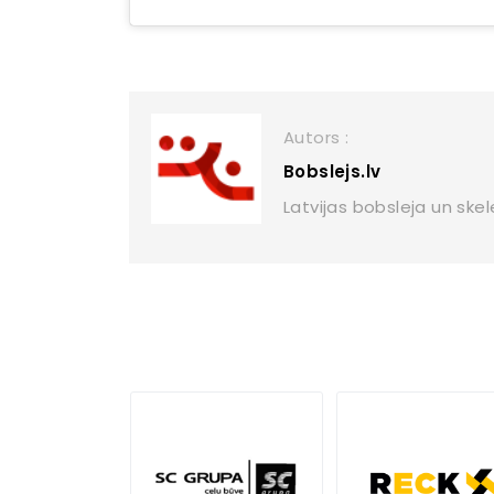
Autors :
Bobslejs.lv
Latvijas bobsleja un ske