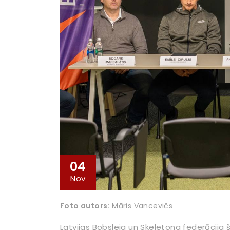
04
Nov
Foto autors:
Māris Vancevičs
Latvijas Bobsleja un Skeletona federācija 