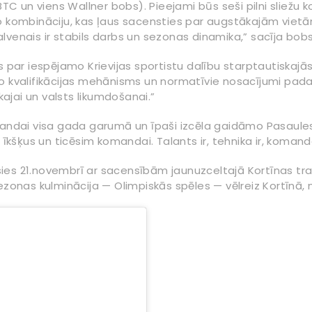
BTC un viens Wallner bobs). Pieejami būs seši pilni sliežu 
o kombināciju, kas ļaus sacensties par augstākajām vietām
venais ir stabils darbs un sezonas dinamika,” sacīja bobsl
 par iespējamo Krievijas sportistu dalību starptautiskajās
o kvalifikācijas mehānisms un normatīvie nosacījumi padar
kajai un valsts likumdošanai.”
omandai visa gada garumā un īpaši izcēla gaidāmo Pasaul
 īkšķus un ticēsim komandai. Talants ir, tehnika ir, komand
s 21.novembrī ar sacensībām jaunuzceltajā Kortīnas trasē,
zonas kulminācija — Olimpiskās spēles — vēlreiz Kortīnā, no