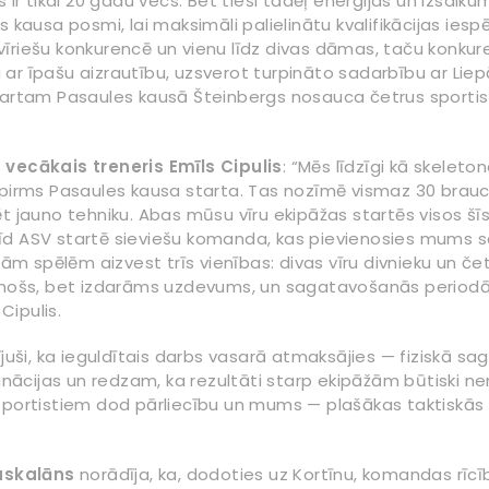
ir tikai 20 gadu vecs. Bet tieši tādēļ enerģijas un izsalku
kausa posmi, lai maksimāli palielinātu kvalifikācijas iespē
s vīriešu konkurencē un vienu līdz divas dāmas, taču konku
ja ar īpašu aizrautību, uzsverot turpināto sadarbību ar Lie
artam Pasaules kausā Šteinbergs nosauca četrus sportistus
s
vecākais treneris Emīls Cipulis
: “Mēs līdzīgi kā skelet
 pirms Pasaules kausa starta. Tas nozīmē vismaz 30 brauci
ēt jauno tehniku. Abas mūsu vīru ekipāžas startēs visos
obrīd ASV startē sieviešu komanda, kas pievienosies mums 
jām spēlēm aizvest trīs vienības: divas vīru divnieku un če
inošs, bet izdarāms uzdevums, un sagatavošanās periodā e
Cipulis.
uši, ka ieguldītais darbs vasarā atmaksājies — fiziskā sagat
ācijas un redzam, ka rezultāti starp ekipāžām būtiski n
portistiem dod pārliecību un mums — plašākas taktiskās i
askalāns
norādīja, ka, dodoties uz Kortīnu, komandas rīcīb