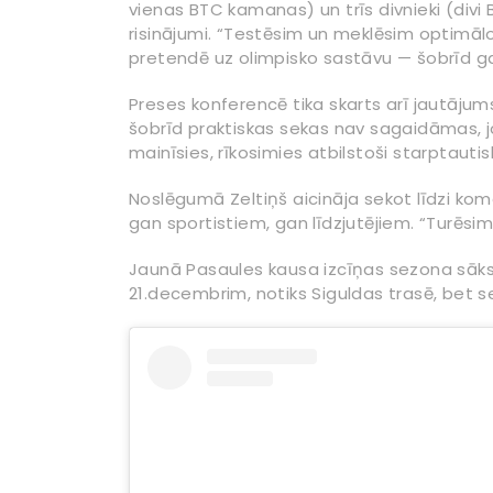
vienas BTC kamanas) un trīs divnieki (divi 
risinājumi. “Testēsim un meklēsim optimāl
pretendē uz olimpisko sastāvu — šobrīd gal
Preses konferencē tika skarts arī jautājums
šobrīd praktiskas sekas nav sagaidāmas, j
mainīsies, rīkosimies atbilstoši starptautis
Noslēgumā Zeltiņš aicināja sekot līdzi k
gan sportistiem, gan līdzjutējiem. “Turēsim
Jaunā Pasaules kausa izcīņas sezona sāksie
21.decembrim, notiks Siguldas trasē, bet se