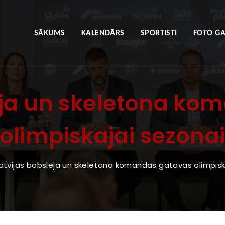
SĀKUMS
KALENDĀRS
SPORTISTI
FOTO GA
eja un skeletona k
olimpiskajai sezona
atvijas bobsleja un skeletona komandas gatavas olimpisk