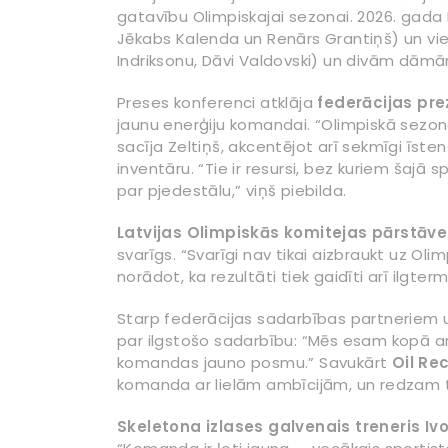
gatavību Olimpiskajai sezonai. 2026. gada M
Jēkabs Kalenda un Renārs Grantiņš) un vie
Indriksonu, Dāvi Valdovski) un divām dāmā
Preses konferenci atklāja
federācijas pre
jaunu enerģiju komandai. “Olimpiskā sezona
sacīja Zeltiņš, akcentējot arī sekmīgi īs
inventāru. “Tie ir resursi, bez kuriem šajā 
par pjedestālu,” viņš piebilda.
Latvijas Olimpiskās komitejas pārstāve
svarīgs. “Svarīgi nav tikai aizbraukt uz Oli
norādot, ka rezultāti tiek gaidīti arī ilgterm
Starp federācijas sadarbības partneriem 
par ilgstošo sadarbību: “Mēs esam kopā ar 
komandas jauno posmu.” Savukārt
Oil Re
komanda ar lielām ambīcijām, un redzam ti
Skeletona izlases galvenais treneris Iv