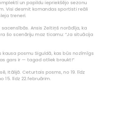
komplekti un papildu iepriekšējo sezonu
. Visi desmit komandas sportisti reāli
eja treneri.
 sacensībās. Ansis Zeltiņš norādīja, ka
a šo scenāriju maz ticamu: “Ja situācija
es kausa posmu Siguldā, kas būs nozīmīgs
as gars ir — tagad atliek braukt!”
 Itālijā. Ceturtais posms, no 19. līdz
 15. līdz 22.februārim.