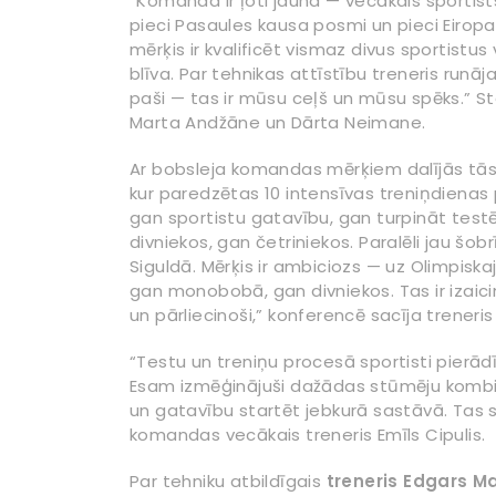
“Komanda ir ļoti jauna — vecākais sportists 
pieci Pasaules kausa posmi un pieci Eiropas 
mērķis ir kvalificēt vismaz divus sportistu
blīva. Par tehnikas attīstību treneris runā
paši — tas ir mūsu ceļš un mūsu spēks.” St
Marta Andžāne un Dārta Neimane.
Ar bobsleja komandas mērķiem dalījās tā
kur paredzētas 10 intensīvas treniņdienas
gan sportistu gatavību, gan turpināt test
divniekos, gan četriniekos. Paralēli jau š
Siguldā. Mērķis ir ambiciozs — uz Olimpiska
gan monobobā, gan divniekos. Tas ir izaic
un pārliecinoši,” konferencē sacīja treneris 
“Testu un treniņu procesā sportisti pierādīj
Esam izmēģinājuši dažādas stūmēju kombin
un gatavību startēt jebkurā sastāvā. Tas s
komandas vecākais treneris Emīls Cipulis.
Par tehniku atbildīgais
treneris Edgars M