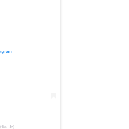
tagram
lbsf.lv)