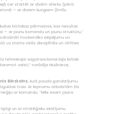
ā cer startēt ar divām vīriešu (piloti
letonā — ar diviem kungiem (Emīlu
tikušas būtiskas pārmaiņas, kas nesušas
si — ar jaunu komandu un jaunu struktūru,”
i nodrošināt modernāko ekipējumu un
ūt uz starta visās disciplīnās un cīnīties
 tehniskajai sagatavošanai bijis kritiski
edvesmot valsti,” norādīja Muižniece,
inis Bērzkalns
, kurš pauda gandarījumu
 Siguldas trasi. Ar lepnumu atbalstām šīs
enerģiju ar komandu: “Mēs esam jauna
pīgi un ar stratēģisku skatījumu.