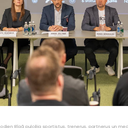
šodien Rīgā pulcēja sportistus, trenerus, partnerus un me