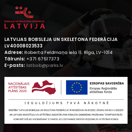
LATVIJAS BOBSLEJA UN SKELETONA FEDERĀCIJA
LV40008023533
Adrese:
Roberta Feldmaņa iela 11, Rīga, LV-1014
Tālrunis:
+371 67517373
E-pasts:
latbob@parks.lv