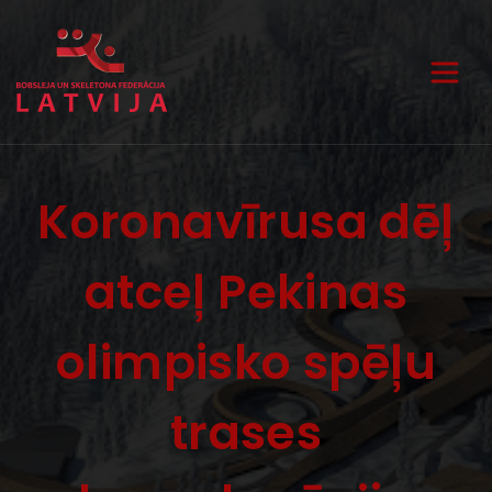
Koronavīrusa dēļ
atceļ Pekinas
olimpisko spēļu
trases