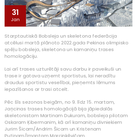
31
Jan
Starptautiskā Bobsleja un skeletona federācija
atcēlusi martā plānoto 2022.gada Pekinas olimpisko
spēļu bobsleja, skeletona un kamaniņu trases
homologāciju.
Lai arī trases uzturētāji savu darbu ir paveikuši un
trase ir gatava uzņemt sportistus, lai neradītu
draudus sportistu veselībai, pieņemts lēmums
iepazīšanos ar trasi atcelt.
Pēc šīs sezonas beigām, no 9. līdz 15. martam,
Jaņcinas trases homologācijā bija jāpiedalās
skeletonistam Martinam Dukuram, bobsleja pilotam
Oskaram Ķibermanim, kā arī kamaniņu divniekiem
Jurim Šicam/Andrim Šicam un Kristenam
Putinam/Imantam Marcinkēvičam.