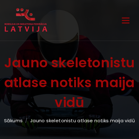
Jauno skeletonistu
atlase notiks maija
vidū
Sākums
Jauno skeletonistu atlase notiks maija vidū