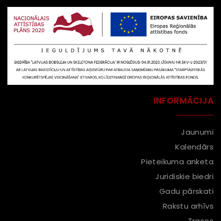
INFORMĀCIJA
Jaunumi
Kalendārs
Pieteikuma anketa
Juridiskie biedri
Gadu pārskati
Rakstu arhīvs
Trases