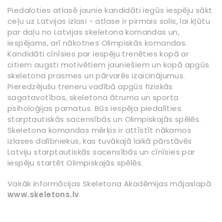
Piedaloties atlasē jaunie kandidāti iegūs iespēju sākt
ceļu uz Latvijas izlasi - atlase ir pirmais solis, lai kļūtu
par daļu no Latvijas skeletona komandas un,
iespējams, arī nākotnes Olimpiskās komandas.
Kandidāti cīnīsies par iespēju trenēties kopā ar
citiem augsti motivētiem jauniešiem un kopā apgūs
skeletona prasmes un pārvarēs izaicinājumus.
Pieredzējušu treneru vadībā apgūs fiziskās
sagatavotības, skeletona ātruma un sporta
psiholoģijas pamatus. Būs iespēja piedalīties
starptautiskās sacensībās un Olimpiskajās spēlēs.
Skeletona komandas mērķis ir attīstīt nākamos
izlases dalībniekus, kas tuvākajā laikā pārstāvēs
Latviju starptautiskās sacensībās un cīnīsies par
iespēju startēt Olimpiskajās spēlēs.
Vairāk informācijas Skeletona Akadēmijas mājaslapā
www.skeletons.lv
.