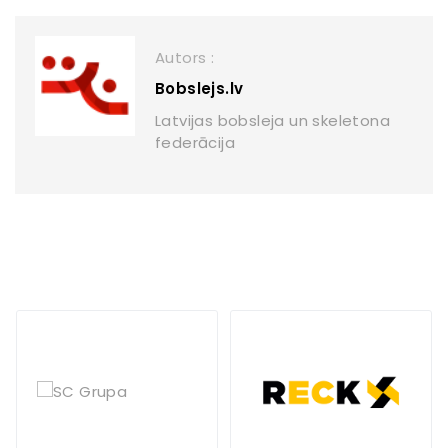
Autors :
Bobslejs.lv
Latvijas bobsleja un skeletona
federācija