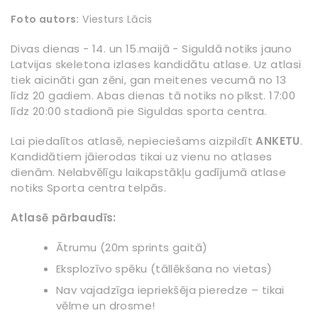
Foto autors:
Viesturs Lācis
Divas dienas - 14. un 15.maijā - Siguldā notiks jauno
Latvijas skeletona izlases kandidātu atlase. Uz atlasi
tiek aicināti gan zēni, gan meitenes vecumā no 13
līdz 20 gadiem. Abas dienas tā notiks no plkst. 17:00
līdz 20:00 stadionā pie Siguldas sporta centra.
Lai piedalītos atlasē, nepieciešams aizpildīt
ANKETU
.
Kandidātiem jāierodas tikai uz vienu no atlases
dienām. Nelabvēlīgu laikapstākļu gadījumā atlase
notiks Sporta centra telpās.
Atlasē pārbaudīs:
Ātrumu (20m sprints gaitā)
Eksplozīvo spēku (tāllēkšana no vietas)
Nav vajadzīga iepriekšēja pieredze – tikai
vēlme un drosme!