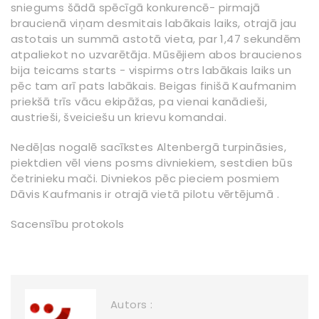
sniegums šādā spēcīgā konkurencē- pirmajā
braucienā viņam desmitais labākais laiks, otrajā jau
astotais un summā astotā vieta, par 1,47 sekundēm
atpaliekot no uzvarētāja. Mūsējiem abos braucienos
bija teicams starts - vispirms otrs labākais laiks un
pēc tam arī pats labākais. Beigas finišā Kaufmanim
priekšā trīs vācu ekipāžas, pa vienai kanādieši,
austrieši, šveiciešu un krievu komandai.
Nedēļas nogalē sacīkstes Altenbergā turpināsies,
piektdien vēl viens posms divniekiem, sestdien būs
četrinieku mači. Divniekos pēc pieciem posmiem
Dāvis Kaufmanis ir otrajā vietā pilotu vērtējumā .
Sacensību protokols
Autors :