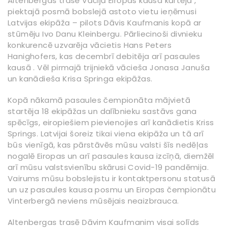
Altenbergas trasē Vācijā Eiropas kausa kārtējā ,
piektajā posmā bobslejā astoto vietu ieņēmusi
Latvijas ekipāža – pilots Dāvis Kaufmanis kopā ar
stūmēju Ivo Danu Kleinbergu. Pārliecinoši divnieku
konkurencē uzvarēja vācietis Hans Peters
Hanighofers, kas decembrī debitēja arī pasaules
kausā . Vēl pirmajā trijniekā vācieša Jonasa Januša
un kanādieša Krisa Springa ekipāžas.
Kopā nākamā pasaules čempionāta mājvietā
startēja 18 ekipāžas un dalībnieku sastāvs gana
spēcīgs, eiropiešiem pievienojies arī kanādietis Kriss
Springs. Latvijai šoreiz tikai viena ekipāža un tā arī
būs vienīgā, kas pārstāvēs mūsu valsti šīs nedēļas
nogalē Eiropas un arī pasaules kausa izcīņā, diemžēl
arī mūsu valstsvienību skārusi Covid-19 pandēmija.
Vairums mūsu bobslejistu ir kontaktpersonu statusā
un uz pasaules kausa posmu un Eiropas čempionātu
Vinterbergā neviens mūsējais neaizbrauca.
Altenbergas trasē Dāvim Kaufmanim visai solīds