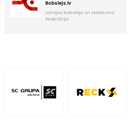
Bobslejs.lv
Latvijas bobsleja un skeletona
federācija