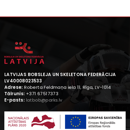
LATVIJAS BOBSLEJA UN SKELETONA FEDERĀCIJA
LV40008023533
Adrese:
Roberta Feldmaņa iela 11, Rīga, LV-1014
Tālrunis:
+371 67517373
E-pasts:
latbob@parks.lv