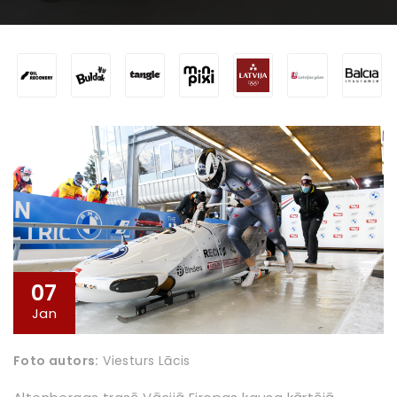
07
Jan
Foto autors:
Viesturs Lācis