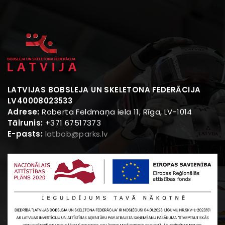
LATVIJAS BOBSLEJA UN SKELETONA FEDERĀCIJA
LV40008023533
Adrese:
Roberta Feldmaņa iela 11, Rīga, LV-1014
Tālrunis:
+371 67517373
E-pasts:
latbob@parks.lv