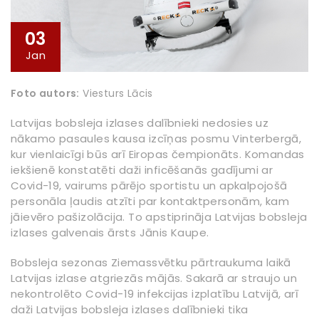
03
Jan
Foto autors:
Viesturs Lācis
Latvijas bobsleja izlases dalībnieki nedosies uz
nākamo pasaules kausa izcīņas posmu Vinterbergā,
kur vienlaicīgi būs arī Eiropas čempionāts. Komandas
iekšienē konstatēti daži inficēšanās gadījumi ar
Covid-19, vairums pārējo sportistu un apkalpojošā
personāla ļaudis atzīti par kontaktpersonām, kam
jāievēro pašizolācija. To apstiprināja Latvijas bobsleja
izlases galvenais ārsts Jānis Kaupe.
Bobsleja sezonas Ziemassvētku pārtraukuma laikā
Latvijas izlase atgriezās mājās. Sakarā ar straujo un
nekontrolēto Covid-19 infekcijas izplatību Latvijā, arī
daži Latvijas bobsleja izlases dalībnieki tika