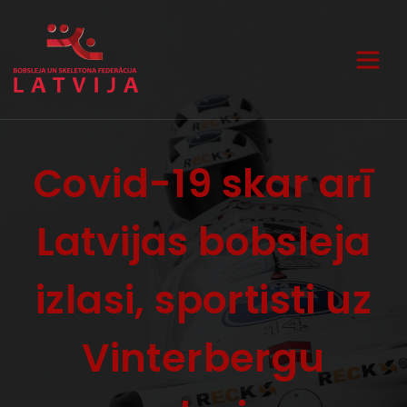
Covid-19 skar arī
Latvijas bobsleja
izlasi, sportisti uz
Vinterbergu