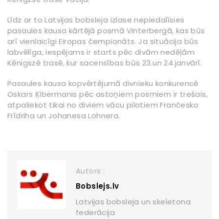
Līdz ar to Latvijas bobsleja izlase nepiedalīsies
pasaules kausa kārtējā posmā Vinterbergā, kas būs
arī vienlaicīgi Eiropas čempionāts. Ja situācija būs
labvēlīga, iespējams ir starts pēc divām nedēļām
Kēnigszē trasē, kur sacensības būs 23.un 24.janvārī.
Pasaules kausa kopvērtējumā divnieku konkurencē
Oskars Ķibermanis pēc astoņiem posmiem ir trešais,
atpaliekot tikai no diviem vācu pilotiem Frančesko
Frīdriha un Johanesa Lohnera.
Autors :
Bobslejs.lv
Latvijas bobsleja un skeletona
federācija