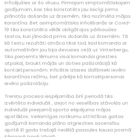
inficējušies ar šo vīrusu. Pirmajam simptomātiskajam
gadījumam, kas tika konstatēts jau laicīgi pirms
plānotās došanās uz ārzemēm, tika nozīmēta mājas
karantīna. Bet asimptomātiska inficēšanās ar Covid-
19 tika konstatēta vēlāk obligātajos pārbaudes
testos, kuri jānodod pirms došanās uz ārzemēm. Tā
kā testu rezultāti atnāca tikai tad, kad komanda ar
automašīnām jau bija devusies ceļā uz Vinterbergu,
tika pieņemts lēmums visai komandai griezties
atpakaļ, braukt mājās un doties pašizolācijā kā
kontaktpersonām. Inficētie izlases dalībnieki ievēro
karantīnas režīmu, bet pārējie kā kontaktpersonas
ievēro pašizolāciju.
Treniņu procesa iespējamība šinī periodā tiks
izvērtēta individuāli , izejot no veselības stāvokļa un
individuāli pieejamā sporta ekipējuma mājas
apstākļos. Veiksmīgas notikumu attīstības gaitas
gadījumā komanda plāno atgriezties sacensību
apritē šī gada trešajā nedēļā pasaules kausa posmā
Kēnigzsē trasē Vācijā.