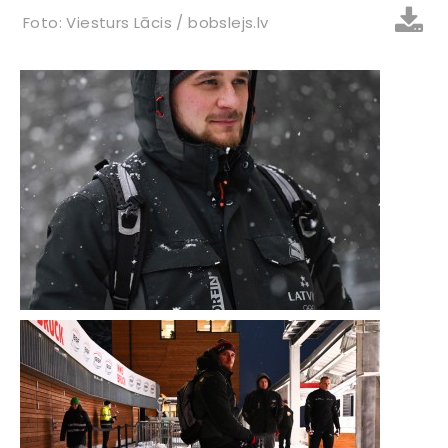
Foto: Viesturs Lācis / bobslejs.lv