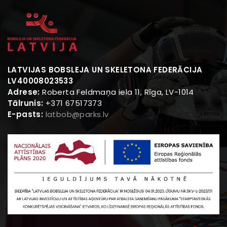
LATVIJAS BOBSLEJA UN SKELETONA FEDERĀCIJA
LV40008023533
Adrese:
Roberta Feldmaņa iela 11, Rīga, LV-1014
Tālrunis:
+371 67517373
E-pasts:
latbob@parks.lv