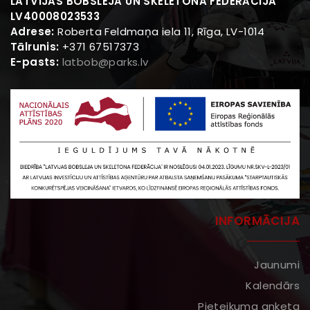
LATVIJAS BOBSLEJA UN SKELETONA FEDERĀCIJA
LV40008023533
Adrese:
Roberta Feldmaņa iela 11, Rīga, LV-1014
Tālrunis:
+371 67517373
E-pasts:
latbob@parks.lv
INFORMĀCIJA
Jaunumi
Kalendārs
Pieteikuma anketa