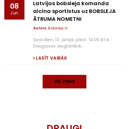
Latvijas bobsleja komanda
08
aicina sportistus uz BOBSLEJA
Jun
ĀTRUMA NOMETNI
Autors:
Bobslejs.lv
Sestdien, 13. jūnijā, plkst. 14.00 BTA
Daugavas vieglatlētik...
LASĪT VAIRĀK
VĒL ZIŅAS
DRAUGI