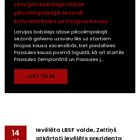
Latvijas bobsleja izlase
pēcolimpiskajā sezonā
koncentrēsies uz Eiropas kausu
Latvijas bobsleja izlase pēcolimpiskajā
sezonā galveno uzsvaru liks uz startiem
Eiropas kausa sacensībās, bet piedalīsies
Pasaules kausa posmā Siguldā, kā arī startēs
Pasaules čempionātā un Pasaules j...
LASĪT TĀLĀK
Ievēlēta LBSF valde, Zeltiņš
14
atkārtoti ievēlēts prezidenta