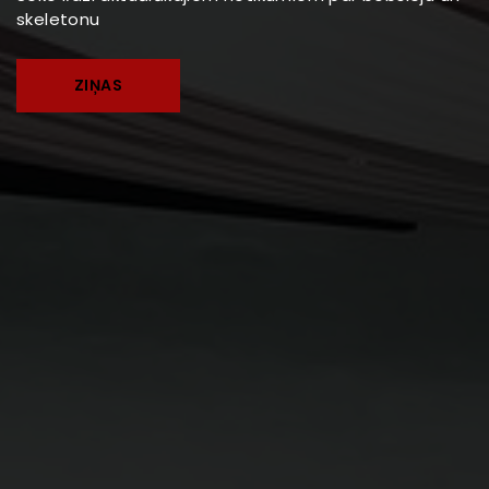
skeletonu
ZIŅAS