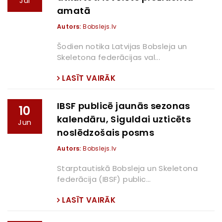
Jul
amatā
Autors:
Bobslejs.lv
Šodien notika Latvijas Bobsleja un
Skeletona federācijas val...
LASĪT VAIRĀK
IBSF publicē jaunās sezonas
10
kalendāru, Siguldai uzticēts
Jun
noslēdzošais posms
Autors:
Bobslejs.lv
Starptautiskā Bobsleja un Skeletona
federācija (IBSF) public...
LASĪT VAIRĀK